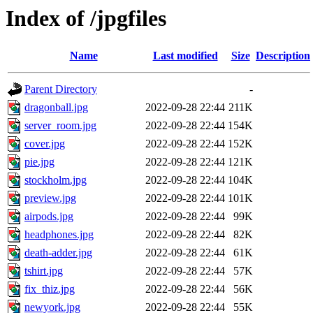
Index of /jpgfiles
Name
Last modified
Size
Description
Parent Directory
-
dragonball.jpg
2022-09-28 22:44
211K
server_room.jpg
2022-09-28 22:44
154K
cover.jpg
2022-09-28 22:44
152K
pie.jpg
2022-09-28 22:44
121K
stockholm.jpg
2022-09-28 22:44
104K
preview.jpg
2022-09-28 22:44
101K
airpods.jpg
2022-09-28 22:44
99K
headphones.jpg
2022-09-28 22:44
82K
death-adder.jpg
2022-09-28 22:44
61K
tshirt.jpg
2022-09-28 22:44
57K
fix_thiz.jpg
2022-09-28 22:44
56K
newyork.jpg
2022-09-28 22:44
55K